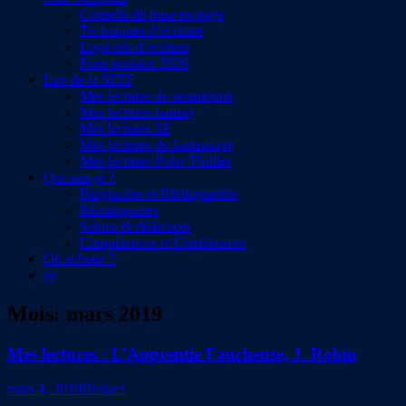
Conseils de mise en page
Techniques d’écriture
Logiciels d’écriture
Frais postaux 2026
Lire de la SFFF
Mes lectures de steampunk
Mes lectures fantasy
Mes lectures SF
Mes lectures de fantastique
Mes lectures Polar Thriller
Qui suis-je ?
Biographie et Bibliographie
Récompenses
Salons & dédicaces
Compétences et Conférences
Où acheter ?
@
Mois:
mars 2019
Mes lectures : L’Apprentie Faucheuse, J. Robin
mars 4, 2019
Deslacs