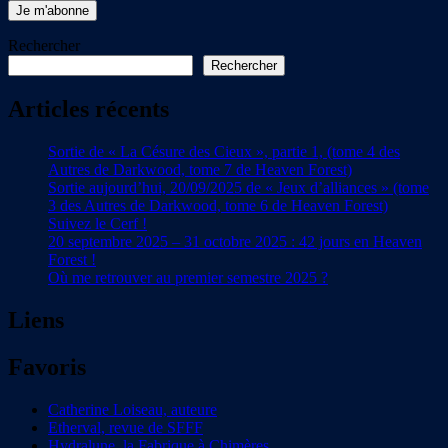
Je m'abonne
Rechercher
Rechercher
Articles récents
Sortie de « La Césure des Cieux », partie 1, (tome 4 des
Autres de Darkwood, tome 7 de Heaven Forest)
Sortie aujourd’hui, 20/09/2025 de « Jeux d’alliances » (tome
3 des Autres de Darkwood, tome 6 de Heaven Forest)
Suivez le Cerf !
20 septembre 2025 – 31 octobre 2025 : 42 jours en Heaven
Forest !
Où me retrouver au premier semestre 2025 ?
Liens
Favoris
Catherine Loiseau, auteure
Etherval, revue de SFFF
Hydralune, la Fabrique à Chimères