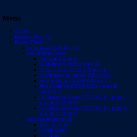
Quand imagination rime avec évasion et
Menu
Andréa Deslacs : écrire de la
réflection
fantasy, du fantastique, de la
Aller
Accueil
au
Réservez HF/LAD
science-fiction
contenu
Heaven Forest
principal
Présentation vidéo du cycle
Les différents tomes
Darkwood (tome 1)
Solitudes et Sacrifices (tome 2)
D’une Terre à Une Autre (tome 3)
De plumes et de cendres (HF4/LAD1)
Six plus Six plus Un (HF5/LAD2)
Jeux d’alliances (HF6/LAD3) ~ sortie le
20/09/2025
La Césure des Cieux (HF7/LAD4) ~ partie 1 :
sortie le 10/10/2025
La Césure des Cieux (HF7/LAD4) ~ partie 2 :
sortie le 31/10/2025
Les personnages de HF
Rhys Overlake
Lisbeth Other
Else Other