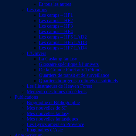
Et tous les autres
Les camps
Les camps – HF1
Les camps – HF2
Les camps – HF3
Les camps – HF4
Les camps – HF5 LAD2
Les camps – HF6 LAD3
Les camps – HF7 LAD4
L’Univers
La Gaslamp fantasy
Glossaire spécifique à l’univers
De la Grande Forêt aux Tréfonds
Quartiers de transit et de surveillance
Quartiers bourgeois, culturels et spirituels
Les Illustrateurs de Heaven Forest
Memento des tomes précédents
Publications
Biographie et Bibliographie
Mes nouvelles de SF
Mes nouvelles fantasy
Mes nouvelles fantastiques
Les Lyrics amers en Provence
Imaginaires d’Asie
Ante Scriptum