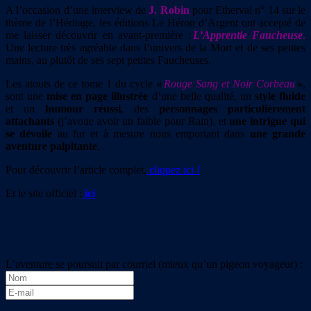
A l’occasion d’une interview de
J. Robin
pour Etherval n° 14 sur le
thème de l’Héritage, les éditions Le Héron d’Argent ont accepté de
me laisser découvrir en avant-première :
L’Apprentie Faucheuse
.
Une lecture très agréable dans l’univers de la Mort et de ses petites
mains, au plutôt de ses sept petites Faucheuses.
Les atouts de ce tome 1 du cycle
«
Rouge Sang et Noir Corbeau
»
,
sont une
mise en page illustrée
d’une belle qualité, un
style fluide
et un
humour réussi
, des
personnages particulièrement
attachants
(j’avoue avoir un faible pour Rain), et
une intrigue qui
se dévoile
au fur et à mesure nous emportant dans
une grande
aventure palpitante
.
Pour découvrir l’article complet,
cliquez ici !
Et le site officiel :
ici
L’aventure se poursuit par courriel (mieux qu’un pigeon voyageur) :