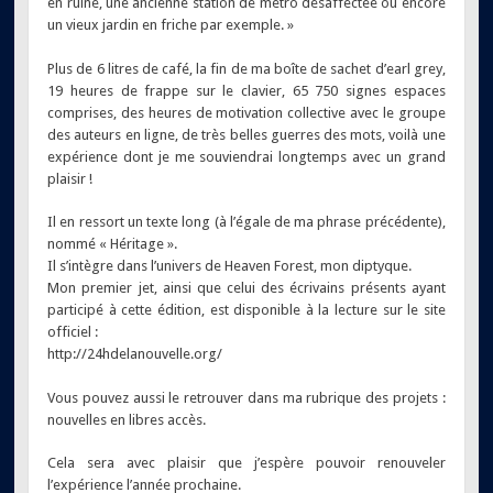
en ruine, une ancienne station de métro désaffectée ou encore
un vieux jardin en friche par exemple. »
Plus de 6 litres de café, la fin de ma boîte de sachet d’earl grey,
19 heures de frappe sur le clavier, 65 750 signe
s espaces
comprises, des heures de motivation collective avec le groupe
des auteurs en ligne, de très belles guerres des mots, voilà une
expérience dont je me souviendrai longtemps avec un grand
plaisir !
Il en ressort un texte long (à l’égale de ma phrase précédente),
nommé « Héritage ».
Il s’intègre dans l’univers de Heaven Forest, mon diptyque.
Mon premier jet, ainsi que celui des écrivains présents ayant
participé à cette édition, est disponible à la lecture sur le site
officiel :
http://24hdelanouvelle.org/
Vous pouvez aussi le retrouver dans ma rubrique des projets :
nouvelles en libres accès.
Cela sera avec plaisir que j’espère pouvoir renouveler
l’expérience l’année prochaine.