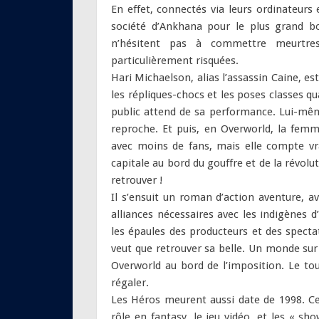
En effet, connectés via leurs ordinateurs 
société d’Ankhana pour le plus grand bo
n’hésitent pas à commettre meurtres
particulièrement risquées.
Hari Michaelson, alias l’assassin Caine, es
les répliques-chocs et les poses classes qu
public attend de sa performance. Lui-mê
reproche. Et puis, en Overworld, la femm
avec moins de fans, mais elle compte vra
capitale au bord du gouffre et de la révoluti
retrouver !
Il s’ensuit un roman d’action aventure, a
alliances nécessaires avec les indigènes 
les épaules des producteurs et des specta
veut que retrouver sa belle. Un monde sur 
Overworld au bord de l’imposition. Le tou
régaler.
Les Héros meurent aussi date de 1998. Ce n’
rôle en fantasy, le jeu vidéo, et les « sh