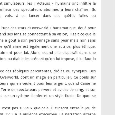
et simulateurs, les « Acteurs » humains ont infiltré la
nheur des spectateurs abonnés à leurs chaînes. Ils
, vols, à se lancer dans des quêtes folles ou
t l’une des stars d’Overworld. Charismatique, doué pour
and ses fans se connectent à sa vision, il sait ce que le
me a goût à son personnage sans peur mais non sans
e qu’il aime est également une actrice, plus éthique,
iment pour lui. Alors, quand elle disparaît dans une
on, au diable les scénarii qu’on lui impose, il lui faut la
vec des répliques percutantes, drôles ou cyniques. Des
d’Overworld, dont un mage en particulier. Ce poids sur
teurs qui en veulent pour leur argent, quand Caine ne
Terre de spectateurs pervers et avides de sang, et sur
t sur un rythme d’enfer et un style fluide. De quoi se
est pas si vieux que cela. Il s’inscrit entre le jeu de
ows TV » à la violence exacerbée. La narration alterne