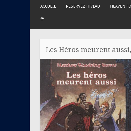
science-fiction
ALLER
ACCUEIL
RÉSERVEZ HF/LAD
HEAVEN F
AU
CONTENU
@
PRINCIPAL
Les Héros meurent aussi