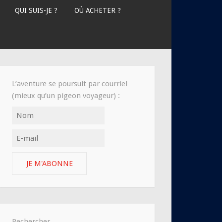
QUI SUIS-JE ?
OÙ ACHETER ?
L’aventure se poursuit par courriel
(mieux qu’un pigeon voyageur) :
JE M'ABONNE
Rechercher