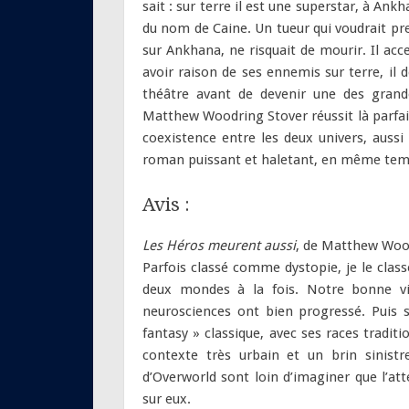
sait : sur terre il est une superstar, à Ank
du nom de Caine. Un tueur qui voudrait pren
sur Ankhana, ne risquait de mourir. Il a
avoir raison de ses ennemis sur terre, 
théâtre avant de devenir une des grande
Matthew Woodring Stover réussit là parfaite
coexistence entre les deux univers, aussi
roman puissant et haletant, en même temps
Avis :
Les Héros meurent aussi
, de Matthew Woo
Parfois classé comme dystopie, je le classe
deux mondes à la fois. Notre bonne vie
neurosciences ont bien progressé. Puis 
fantasy » classique, avec ses races traditi
contexte très urbain et un brin sinistr
d’Overworld sont loin d’imaginer que l’a
sur eux.