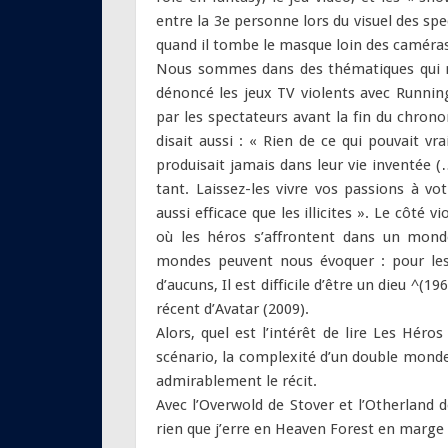
entre la 3e personne lors du visuel des spe
quand il tombe le masque loin des caméras
Nous sommes dans des thématiques qui n’
dénoncé les jeux TV violents avec Running
par les spectateurs avant la fin du chron
disait aussi : « Rien de ce qui pouvait 
produisait jamais dans leur vie inventée (…
tant. Laissez-les vivre vos passions à vo
aussi efficace que les illicites ». Le côté v
où les héros s’affrontent dans un monde
mondes peuvent nous évoquer : pour les 
d’aucuns, Il est difficile d’être un dieu ^(1
récent d’Avatar (2009).
Alors, quel est l’intérêt de lire Les Héros
scénario, la complexité d’un double monde q
admirablement le récit.
Avec l’Overwold de Stover et l’Otherland d
rien que j’erre en Heaven Forest en marg