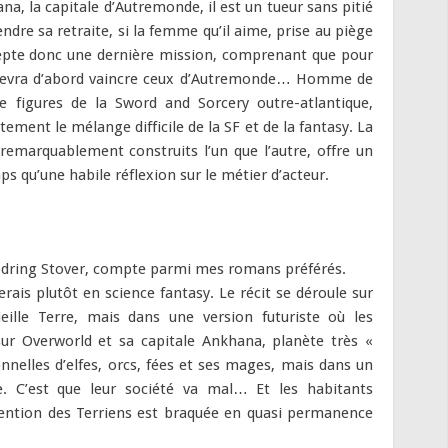
hana, la capitale d’Autremonde, il est un tueur sans pitié
dre sa retraite, si la femme qu’il aime, prise au piège
ccepte donc une dernière mission, comprenant que pour
il devra d’abord vaincre ceux d’Autremonde… Homme de
 figures de la Sword and Sorcery outre-atlantique,
ment le mélange difficile de la SF et de la fantasy. La
 remarquablement construits l’un que l’autre, offre un
 qu’une habile réflexion sur le métier d’acteur.
dring Stover, compte parmi mes romans préférés.
rais plutôt en science fantasy. Le récit se déroule sur
ille Terre, mais dans une version futuriste où les
sur Overworld et sa capitale Ankhana, planète très «
onnelles d’elfes, orcs, fées et ses mages, mais dans un
e. C’est que leur société va mal… Et les habitants
ttention des Terriens est braquée en quasi permanence