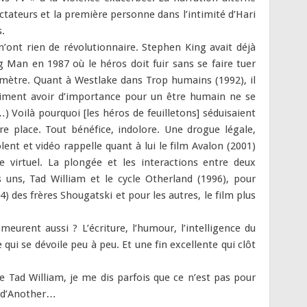
ctateurs et la première personne dans l’intimité d’Hari
.
ont rien de révolutionnaire. Stephen King avait déjà
 Man en 1987 où le héros doit fuir sans se faire tuer
omètre. Quant à Westlake dans Trop humains (1992), il
vraiment avoir d’importance pour un être humain ne se
) Voilà pourquoi [les héros de feuilletons] séduisaient
tre place. Tout bénéfice, indolore. Une drogue légale,
iolent et vidéo rappelle quant à lui le film Avalon (2001)
 virtuel. La plongée et les interactions entre deux
uns, Tad William et le cycle Otherland (1996), pour
964) des frères Shougatski et pour les autres, le film plus
 meurent aussi ? L’écriture, l’humour, l’intelligence du
ui se dévoile peu à peu. Et une fin excellente qui clôt
e Tad William, je me dis parfois que ce n’est pas pour
e d’Another…