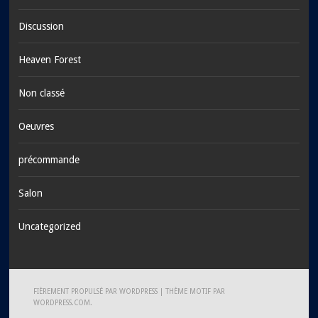
Discussion
Heaven Forest
Non classé
Oeuvres
précommande
Salon
Uncategorized
FIÈREMENT PROPULSÉ PAR WORDPRESS
|
THÈME MOTIF PAR
WORDPRESS.COM
.