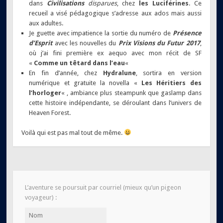
dans
Civilisations
disparues
, chez
les Luciférines
. Ce
recueil a visé pédagogique s’adresse aux ados mais aussi
aux adultes.
Je guette avec impatience la sortie du numéro de
Présence
d’Esprit
avec les nouvelles du
Prix Visions du Futur 2017
,
où j’ai fini première ex aequo avec mon récit de SF
«
Comme un têtard dans l’eau
«
En fin d’année, chez
Hydralune
, sortira en version
numérique et gratuite la novella «
Les Héritiers des
l’horloger
« , ambiance plus steampunk que gaslamp dans
cette histoire indépendante, se déroulant dans l’univers de
Heaven Forest.
Voilà qui est pas mal tout de même.
L’aventure se poursuit par courriel (mieux qu’un pigeon
voyageur) :