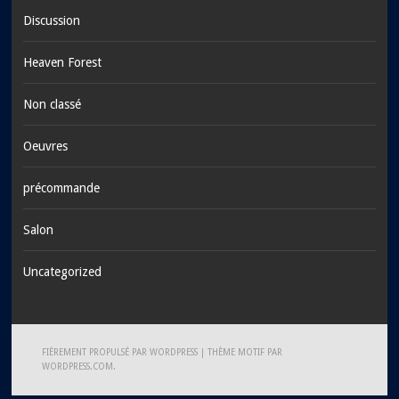
Discussion
Heaven Forest
Non classé
Oeuvres
précommande
Salon
Uncategorized
FIÈREMENT PROPULSÉ PAR WORDPRESS
|
THÈME MOTIF PAR
WORDPRESS.COM
.