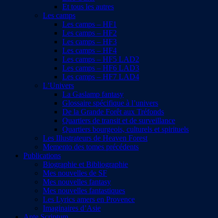
Et tous les autres
Les camps
Les camps – HF1
Les camps – HF2
Les camps – HF3
Les camps – HF4
Les camps – HF5 LAD2
Les camps – HF6 LAD3
Les camps – HF7 LAD4
L’Univers
La Gaslamp fantasy
Glossaire spécifique à l’univers
De la Grande Forêt aux Tréfonds
Quartiers de transit et de surveillance
Quartiers bourgeois, culturels et spirituels
Les Illustrateurs de Heaven Forest
Memento des tomes précédents
Publications
Biographie et Bibliographie
Mes nouvelles de SF
Mes nouvelles fantasy
Mes nouvelles fantastiques
Les Lyrics amers en Provence
Imaginaires d’Asie
Ante Scriptum