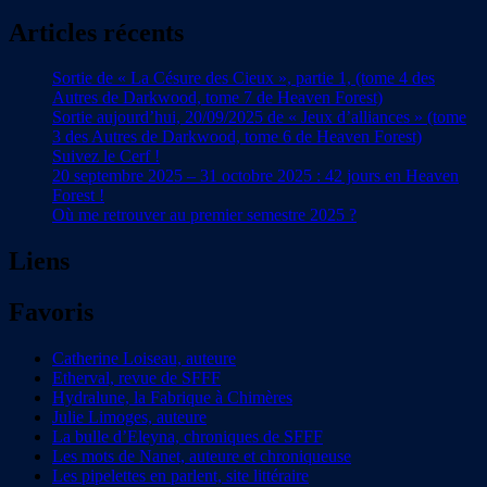
Articles récents
Sortie de « La Césure des Cieux », partie 1, (tome 4 des
Autres de Darkwood, tome 7 de Heaven Forest)
Sortie aujourd’hui, 20/09/2025 de « Jeux d’alliances » (tome
3 des Autres de Darkwood, tome 6 de Heaven Forest)
Suivez le Cerf !
20 septembre 2025 – 31 octobre 2025 : 42 jours en Heaven
Forest !
Où me retrouver au premier semestre 2025 ?
Liens
Favoris
Catherine Loiseau, auteure
Etherval, revue de SFFF
Hydralune, la Fabrique à Chimères
Julie Limoges, auteure
La bulle d’Eleyna, chroniques de SFFF
Les mots de Nanet, auteure et chroniqueuse
Les pipelettes en parlent, site littéraire