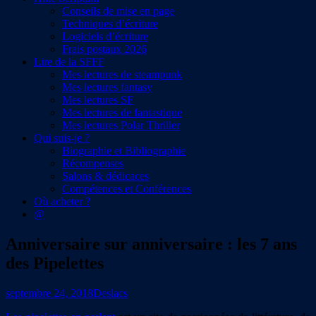
Conseils de mise en page
Techniques d’écriture
Logiciels d’écriture
Frais postaux 2026
Lire de la SFFF
Mes lectures de steampunk
Mes lectures fantasy
Mes lectures SF
Mes lectures de fantastique
Mes lectures Polar Thriller
Qui suis-je ?
Biographie et Bibliographie
Récompenses
Salons & dédicaces
Compétences et Conférences
Où acheter ?
@
Anniversaire sur anniversaire : les 7 ans
des Pipelettes
septembre 24, 2018
Deslacs