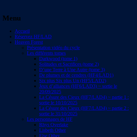
Quand imagination rime avec évasion et
Menu
Andréa Deslacs : écrire de la
réflection
fantasy, du fantastique, de la
Aller
Accueil
au
Réservez HF/LAD
science-fiction
contenu
Heaven Forest
principal
Présentation vidéo du cycle
Les différents tomes
Darkwood (tome 1)
Solitudes et Sacrifices (tome 2)
D’une Terre à Une Autre (tome 3)
De plumes et de cendres (HF4/LAD1)
Six plus Six plus Un (HF5/LAD2)
Jeux d’alliances (HF6/LAD3) ~ sortie le
20/09/2025
La Césure des Cieux (HF7/LAD4) ~ partie 1 :
sortie le 10/10/2025
La Césure des Cieux (HF7/LAD4) ~ partie 2 :
sortie le 31/10/2025
Les personnages de HF
Rhys Overlake
Lisbeth Other
Else Other