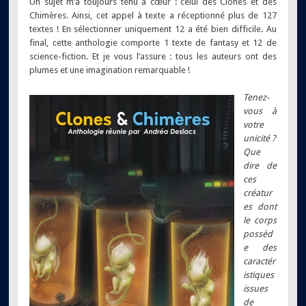
Un sujet m’a toujours tenu à cœur : celui des Clones et des
Chimères. Ainsi, cet appel à texte a réceptionné plus de 127
textes ! En sélectionner uniquement 12 a été bien difficile. Au
final, cette anthologie comporte 1 texte de fantasy et 12 de
science-fiction. Et je vous l’assure : tous les auteurs ont des
plumes et une imagination remarquable !
Tenez-
vous à
votre
unicité ?
Que
dire de
ces
créatur
es dont
le corps
possèd
e des
caractér
istiques
issues
de