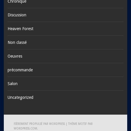
Chronique
Discussion
Heaven Forest
Non classé
Oeuvres
précommande
Salon
Uncategorized
FIÈREMENT PROPULSÉ PAR WORDPRESS
|
THÈME MOTIF PAR
WORDPRESS.COM
.