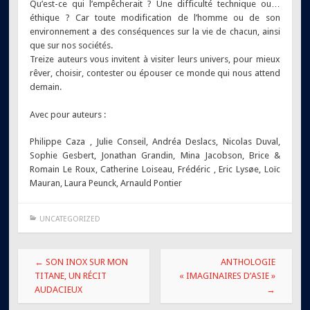
Qu’est-ce qui l’empêcherait ? Une difficulté technique ou…
éthique ? Car toute modification de l’homme ou de son
environnement a des conséquences sur la vie de chacun, ainsi
que sur nos sociétés.
Treize auteurs vous invitent à visiter leurs univers, pour mieux
rêver, choisir, contester ou épouser ce monde qui nous attend
demain.
Avec pour auteurs :
Philippe Caza , Julie Conseil, Andréa Deslacs, Nicolas Duval,
Sophie Gesbert, Jonathan Grandin, Mina Jacobson, Brice &
Romain Le Roux, Catherine Loiseau, Frédéric , Eric Lysøe, Loïc
Mauran, Laura Peunck, Arnauld Pontier
UNCATEGORIZED
Navigation
←
SON INOX SUR MON
ANTHOLOGIE
des
TITANE, UN RÉCIT
« IMAGINAIRES D’ASIE »
AUDACIEUX
→
articles