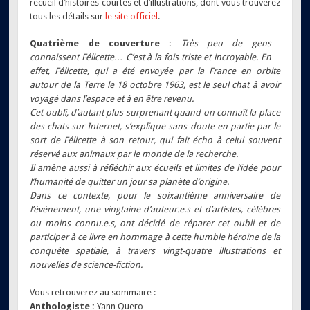
recueil d’histoires courtes et d’illustrations, dont vous trouverez
tous les détails sur
le site officiel
.
Quatrième de couverture :
Très peu de gens
connaissent Félicette… C’est à la fois triste et incroyable. En
effet, Félicette, qui a été envoyée par la France en orbite
autour de la Terre le 18 octobre 1963, est le seul chat à avoir
voyagé dans l’espace et à en être revenu.
Cet oubli, d’autant plus surprenant quand on connaît la place
des chats sur Internet, s’explique sans doute en partie par le
sort de Félicette à son retour, qui fait écho à celui souvent
réservé aux animaux par le monde de la recherche.
Il amène aussi à réfléchir aux écueils et limites de l’idée pour
l’humanité de quitter un jour sa planète d’origine.
Dans ce contexte, pour le soixantième anniversaire de
l’événement, une vingtaine d’auteur.e.s et d’artistes, célèbres
ou moins connu.e.s, ont décidé de réparer cet oubli et de
participer à ce livre en hommage à cette humble héroïne de la
conquête spatiale, à travers vingt-quatre illustrations et
nouvelles de science-fiction.
Vous retrouverez au sommaire :
Anthologiste :
Yann Quero