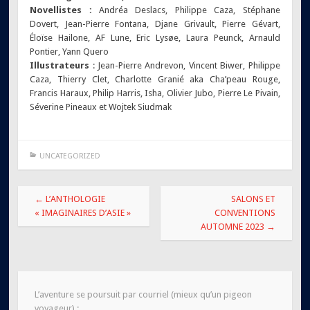
Novellistes :
Andréa Deslacs, Philippe Caza, Stéphane
Dovert, Jean-Pierre Fontana, Djane Grivault, Pierre Gévart,
Éloïse Hailone, AF Lune, Eric Lysøe, Laura Peunck, Arnauld
Pontier, Yann Quero
Illustrateurs
: Jean-Pierre Andrevon, Vincent Biwer, Philippe
Caza, Thierry Clet, Charlotte Granié aka Cha’peau Rouge,
Francis Haraux, Philip Harris, Isha, Olivier Jubo, Pierre Le Pivain,
Séverine Pineaux et Wojtek Siudmak
UNCATEGORIZED
Navigation
←
L’ANTHOLOGIE
SALONS ET
des
« IMAGINAIRES D’ASIE »
CONVENTIONS
AUTOMNE 2023
→
articles
L’aventure se poursuit par courriel (mieux qu’un pigeon
voyageur) :