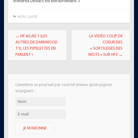
d’Andréa Deslacs est extraordinaire. »
NON CLASSÉ
Navigation
←
HF 4/LAD 1 (LES
LA VIDÉO COUP DE
des
AUTRES DE DARKWOOD
COEUR DES
T1), LES PIPELETTES EN
« SORTILÈGES DES
articles
PARLENT !
MOTS » SUR HF3
→
L’aventure se poursuit par courriel (mieux qu’un pigeon
voyageur) :
JE M'ABONNE