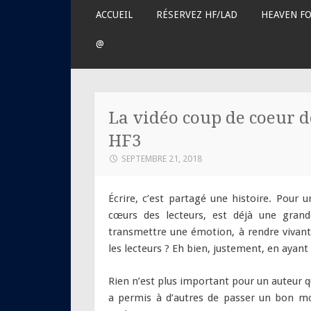
science-fiction
ALLER
ACCUEIL
RÉSERVEZ HF/LAD
HEAVEN F
AU
CONTENU
@
PRINCIPAL
La vidéo coup de coeur de
HF3
SEPTEMBRE 21, 2018
Écrire, c’est partagé une histoire. Pour
cœurs des lecteurs, est déjà une gran
transmettre une émotion, à rendre vivants
les lecteurs ? Eh bien, justement, en ayant
Rien n’est plus important pour un auteur qu
a permis à d’autres de passer un bon m