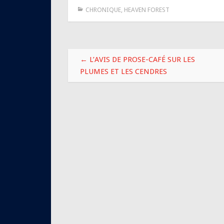
CHRONIQUE
,
HEAVEN FOREST
Navigation
←
L’AVIS DE PROSE-CAFÉ SUR LES
des
PLUMES ET LES CENDRES
articles