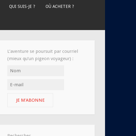
QUI SUIS-JE ?
OÙ ACHETER ?
L’aventure se poursuit par courriel
(mieux qu’un pigeon voyageur) :
JE M'ABONNE
Rechercher