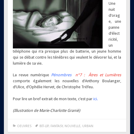
Une
nuit
d’orag
e, une
panne
d’élect
ricité,
un
téléphone qui n’a presque plus de batterie, un jeune homme
qui se débat contre les ténèbres qui veulent le dévorer lui, et la
lumière de sa vie.
La revue numérique
Pénombres
n°7 : Âtres et Lumières
comporte également les nouvelles d’Anthony Boulanger,
d’Ulice, d’Ophélie Hervet, de Christophe Tréfeu.
Pour lire un bref extrait de mon texte, c’est par
ici.
(Illustration de Marie-Charlotte Granié)
OEUVRES
BIT-LIP
,
FANTASY
,
NOUVELLE
,
URBAN