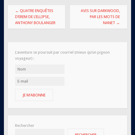
Navigation
←
QUATRE ENQUÊTES
AVIS SUR DARKWOOD,
des
D’EREM DE L’ELLIPSE,
PAR LES MOTS DE
ANTHONY BOULANGER
NANET
→
articles
L’aventure se poursuit par courriel (mieux qu’un pigeon
voyageur) :
JE M'ABONNE
Rechercher
RECHERCHER